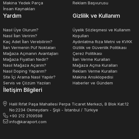
Makina Yedek Parça
Reklam Başvurusu
İnsan Kaynakları
Yardım
Gizlilik ve Kullanım
Nasıl Üye Olurum?
Üyelik Sözleşmesi ve Kullanım
Nasıl İlan Veririm?
Koşulları
Kaç Adet İlan Verebilirim?
Aydınlatma Rıza Metni ve KVKK
İlan Vermenin Püf Noktaları
Gizlilik ve Güvenlik Politikası
Mağaza Açmanın Avantajları
Çerez Politikası
Mağaza Fiyatları Nedir?
İlan Verme Kuralları
Nasıl Mağaza Açarım?
Mağaza Açma Kuralları
Nasıl Doping Yaparım?
Reklam Verme Kuralları
Site İçi Arama Nasıl Yapılır?
Makina Ansiklopedisi
Servis ve Çözüm Yazıları
Haberler ve Gündem
İletişim Bilgileri
Halil Rıfat Paşa Mahallesi Perpa Ticaret Merkezi, B Blok Kat:12
No:2234 Okmeydanı - Şişli - İstanbul / Türkiye
+90 212 2109598
info@karaport.com