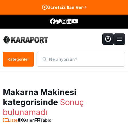
Ücretsiz İlan Ver
Ne arıyorsun?
Kategoriler
Makarna Makinesi
kategorisinde
Sonuç
bulunamadı
Liste
Galeri
Tablo