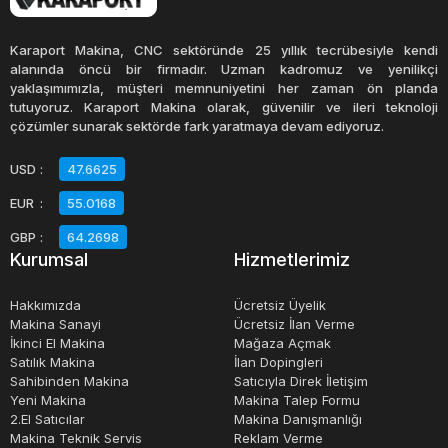
yapabileceğiniz çeşitli makarna çeşitleri ile kendi
yaratıcılığınızı kullanabilirsiniz. Ayrıca, makarna yaparken
Karaport Makina, CNC sektöründe 25 yıllık tecrübesiyle kendi
taze malzemeler kullanarak daha lezzetli ve sağlıklı bir
alanında öncü bir firmadır. Uzman kadromuz ve yenilikçi
yaklaşımımızla, müşteri memnuniyetini her zaman ön planda
yemek hazırlayabilirsiniz.
tutuyoruz. Karaport Makina olarak, güvenilir ve ileri teknoloji
çözümler sunarak sektörde fark yaratmaya devam ediyoruz.
Makarna makinesinin boyutları, üreticilere göre farklılık
USD
:
47.6625
gösterir. Bazıları küçük ve taşınabilirken, diğerleri daha
EUR
:
55.0168
büyük ve sabit bir şekilde kullanılmak üzere
tasarlanmıştır. Makarna makinesi satın alırken, kullanım
GBP
:
64.2698
Kurumsal
Hizmetlerimiz
kolaylığı, temizleme yöntemi, boyutu ve diğer özellikleri
göz önünde bulundurmanız önerilir.
Hakkımızda
Ücretsiz Üyelik
Makina Sanayi
Ücretsiz İlan Verme
İkinci El Makina
Mağaza Açmak
Sonuç olarak, makarna makinesi, evde kolayca ve lezzetli
Satılık Makina
İlan Dopingleri
bir şekilde makarna yapmanıza yardımcı olan bir
Sahibinden Makina
Satıcıyla Direk İletişim
cihazdır.
Yeni Makina
Makina Talep Formu
2.El Satıcılar
Makina Danışmanlığı
Makina Teknik Servis
Reklam Verme