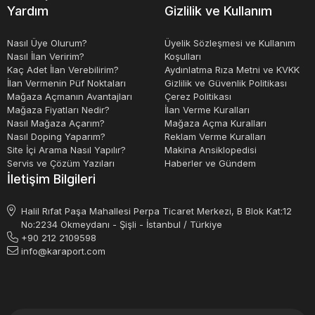
Yardım
Gizlilik ve Kullanım
Nasıl Üye Olurum?
Üyelik Sözleşmesi ve Kullanım
Nasıl İlan Veririm?
Koşulları
Kaç Adet İlan Verebilirim?
Aydınlatma Rıza Metni ve KVKK
İlan Vermenin Püf Noktaları
Gizlilik ve Güvenlik Politikası
Mağaza Açmanın Avantajları
Çerez Politikası
Mağaza Fiyatları Nedir?
İlan Verme Kuralları
Nasıl Mağaza Açarım?
Mağaza Açma Kuralları
Nasıl Doping Yaparım?
Reklam Verme Kuralları
Site İçi Arama Nasıl Yapılır?
Makina Ansiklopedisi
Servis ve Çözüm Yazıları
Haberler ve Gündem
İletişim Bilgileri
Halil Rıfat Paşa Mahallesi Perpa Ticaret Merkezi, B Blok Kat:12
No:2234 Okmeydanı - Şişli - İstanbul / Türkiye
+90 212 2109598
info@karaport.com