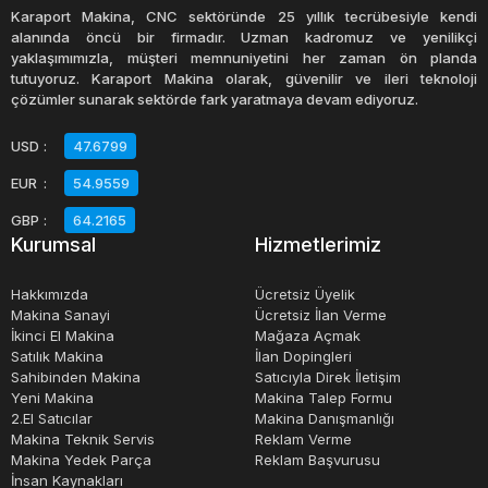
Karaport Makina, CNC sektöründe 25 yıllık tecrübesiyle kendi
Chafing dish, birçok farklı şekil ve boyutta üretilir ve farklı
alanında öncü bir firmadır. Uzman kadromuz ve yenilikçi
yaklaşımımızla, müşteri memnuniyetini her zaman ön planda
malzemeler kullanılarak yapılır. Paslanmaz çelik, gümüş
tutuyoruz. Karaport Makina olarak, güvenilir ve ileri teknoloji
kaplama, bakır ve bronz gibi malzemelerden yapılan
çözümler sunarak sektörde fark yaratmaya devam ediyoruz.
chafing dish'ler yaygın olarak kullanılır. Ayrıca, farklı
USD
:
47.6799
tarzlarda kapaklar, tutacaklar ve aksesuarlar ile birlikte
EUR
:
54.9559
gelirler. Chafing dish'ler, yemek servisi sırasında zarafet
ve şıklık katmak için dekoratif özelliklere sahip olabilirler.
GBP
:
64.2165
Kurumsal
Hizmetlerimiz
Chafing dish, büyük organizasyonlar, düğünler, toplantılar
Hakkımızda
Ücretsiz Üyelik
ve diğer yemek etkinliklerinde sıklıkla kullanılan bir mutfak
Makina Sanayi
Ücretsiz İlan Verme
İkinci El Makina
Mağaza Açmak
aracıdır. Yemeklerin sıcak kalması ve sunumunun şık
Satılık Makina
İlan Dopingleri
görünmesi için tercih edilen chafing dish'ler, aynı
Sahibinden Makina
Satıcıyla Direk İletişim
zamanda yemekleri hijyenik ve güvenli bir şekilde sunmak
Yeni Makina
Makina Talep Formu
2.El Satıcılar
Makina Danışmanlığı
için de kullanılır.
Makina Teknik Servis
Reklam Verme
Makina Yedek Parça
Reklam Başvurusu
İnsan Kaynakları