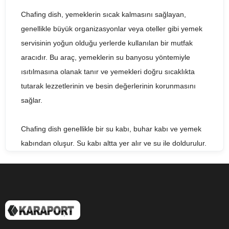
Chafing dish, yemeklerin sıcak kalmasını sağlayan,
genellikle büyük organizasyonlar veya oteller gibi yemek
servisinin yoğun olduğu yerlerde kullanılan bir mutfak
aracıdır. Bu araç, yemeklerin su banyosu yöntemiyle
ısıtılmasına olanak tanır ve yemekleri doğru sıcaklıkta
tutarak lezzetlerinin ve besin değerlerinin korunmasını
sağlar.
Chafing dish genellikle bir su kabı, buhar kabı ve yemek
kabından oluşur. Su kabı altta yer alır ve su ile doldurulur.
Buhar kabı, su kabının üzerine yerleştirilir ve yemeği
tutmak için yemek kabı, buhar kabının içine yerleştirilir.
Yemek kabı, buhar kabının üzerine yerleştirilir ve sıcak su
buharı yemek kabına ulaşarak yemeğin sıcak kalmasını
sağlar.