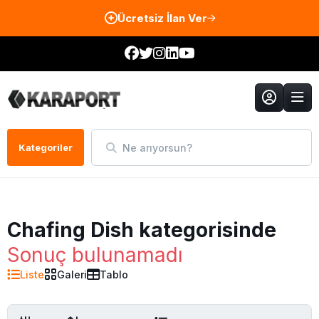
Ücretsiz İlan Ver
Ne arıyorsun?
Kategoriler
Chafing Dish kategorisinde
Sonuç bulunamadı
Liste
Galeri
Tablo