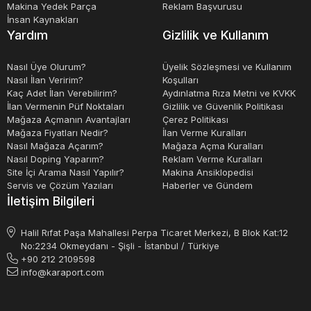
Makina Yedek Parça
Reklam Başvurusu
İnsan Kaynakları
Yardım
Gizlilik ve Kullanım
Nasıl Üye Olurum?
Üyelik Sözleşmesi ve Kullanım
Nasıl İlan Veririm?
Koşulları
Kaç Adet İlan Verebilirim?
Aydınlatma Rıza Metni ve KVKK
İlan Vermenin Püf Noktaları
Gizlilik ve Güvenlik Politikası
Mağaza Açmanın Avantajları
Çerez Politikası
Mağaza Fiyatları Nedir?
İlan Verme Kuralları
Nasıl Mağaza Açarım?
Mağaza Açma Kuralları
Nasıl Doping Yaparım?
Reklam Verme Kuralları
Site İçi Arama Nasıl Yapılır?
Makina Ansiklopedisi
Servis ve Çözüm Yazıları
Haberler ve Gündem
İletişim Bilgileri
Halil Rıfat Paşa Mahallesi Perpa Ticaret Merkezi, B Blok Kat:12
No:2234 Okmeydanı - Şişli - İstanbul / Türkiye
+90 212 2109598
info@karaport.com