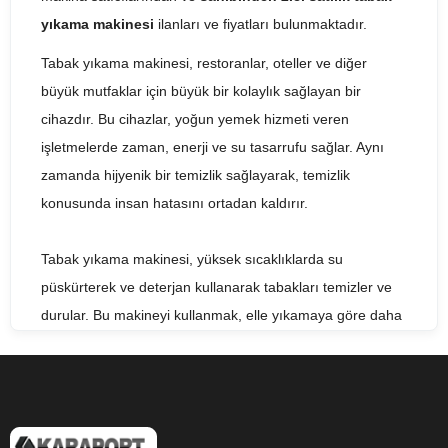
yıkama makinesi
ilanları ve fiyatları bulunmaktadır.
Tabak yıkama makinesi, restoranlar, oteller ve diğer
büyük mutfaklar için büyük bir kolaylık sağlayan bir
cihazdır. Bu cihazlar, yoğun yemek hizmeti veren
işletmelerde zaman, enerji ve su tasarrufu sağlar. Aynı
zamanda hijyenik bir temizlik sağlayarak, temizlik
konusunda insan hatasını ortadan kaldırır.
Tabak yıkama makinesi, yüksek sıcaklıklarda su
püskürterek ve deterjan kullanarak tabakları temizler ve
durular. Bu makineyi kullanmak, elle yıkamaya göre daha
hızlıdır ve yoğun saatlerde hızlı bir şekilde birçok tabağı
yıkayabilir. Tabak yıkama makineleri aynı zamanda sıcak
su kullanarak bakteri ve diğer mikropları da öldürür, bu da
hijyenik bir temizlik sağlar.