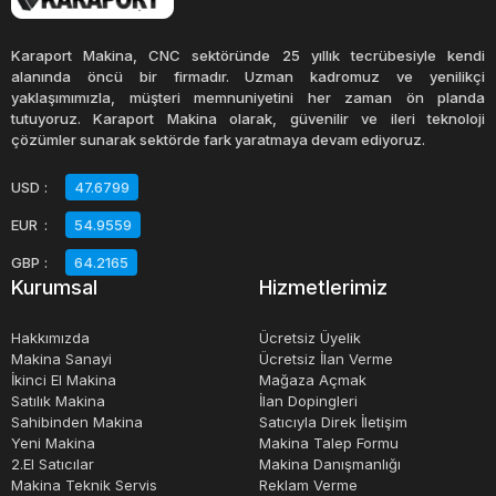
Bu cihazlar farklı büyüklüklerde ve kapasitelerde gelirler
Karaport Makina, CNC sektöründe 25 yıllık tecrübesiyle kendi
ve bu, işletmenizin ihtiyaçlarına ve mutfak alanınıza bağlı
alanında öncü bir firmadır. Uzman kadromuz ve yenilikçi
yaklaşımımızla, müşteri memnuniyetini her zaman ön planda
olarak seçim yapabileceğiniz anlamına gelir. Tabak
tutuyoruz. Karaport Makina olarak, güvenilir ve ileri teknoloji
yıkama makinesi seçerken, kapasite, su ve enerji
çözümler sunarak sektörde fark yaratmaya devam ediyoruz.
tüketimi, kurulum gereksinimleri ve temizlik kolaylığı gibi
USD
:
47.6799
faktörleri de dikkate almak önemlidir.
EUR
:
54.9559
GBP
:
64.2165
Kurumsal
Hizmetlerimiz
Hakkımızda
Ücretsiz Üyelik
Makina Sanayi
Ücretsiz İlan Verme
İkinci El Makina
Mağaza Açmak
Satılık Makina
İlan Dopingleri
Sahibinden Makina
Satıcıyla Direk İletişim
Yeni Makina
Makina Talep Formu
2.El Satıcılar
Makina Danışmanlığı
Makina Teknik Servis
Reklam Verme