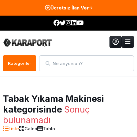
Ücretsiz İlan Ver
Ne arıyorsun?
Kategoriler
Tabak Yıkama Makinesi
kategorisinde
Sonuç
bulunamadı
Liste
Galeri
Tablo