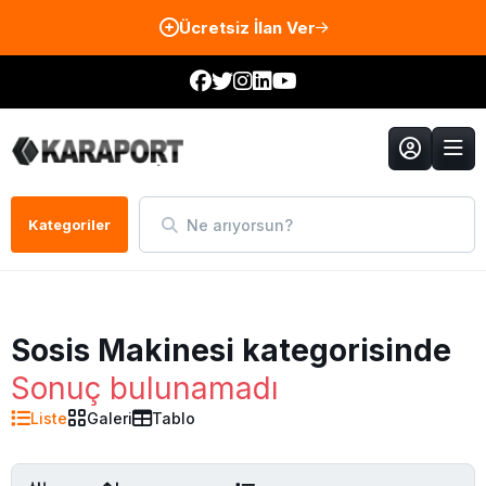
Ücretsiz İlan Ver
Ne arıyorsun?
Kategoriler
Sosis Makinesi kategorisinde
Sonuç bulunamadı
Liste
Galeri
Tablo