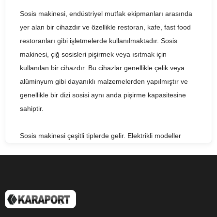
Sosis makinesi, endüstriyel mutfak ekipmanları arasında
yer alan bir cihazdır ve özellikle restoran, kafe, fast food
restoranları gibi işletmelerde kullanılmaktadır. Sosis
makinesi, çiğ sosisleri pişirmek veya ısıtmak için
kullanılan bir cihazdır. Bu cihazlar genellikle çelik veya
alüminyum gibi dayanıklı malzemelerden yapılmıştır ve
genellikle bir dizi sosisi aynı anda pişirme kapasitesine
sahiptir.
Sosis makinesi çeşitli tiplerde gelir. Elektrikli modeller
genellikle daha hızlı ve daha kolay kullanımlıdır. Bu
modeller, sosisleri pişirirken, sosisleri sıcak tutmak için bir
ısıtma işlevine sahip olabilir. Ayrıca, sosis makinesi,
sosisleri kızartmak yerine buharda pişirmek için
tasarlanmış modellere de sahip olabilir.