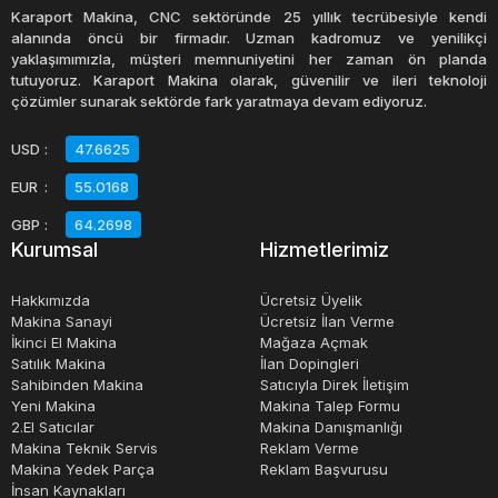
Karaport Makina, CNC sektöründe 25 yıllık tecrübesiyle kendi
Sosis makinesi genellikle farklı boyutlarda ve
alanında öncü bir firmadır. Uzman kadromuz ve yenilikçi
yaklaşımımızla, müşteri memnuniyetini her zaman ön planda
kapasitelerde gelir. Küçük işletmeler için daha küçük
tutuyoruz. Karaport Makina olarak, güvenilir ve ileri teknoloji
modeller yeterli olabilirken, büyük işletmeler için daha
çözümler sunarak sektörde fark yaratmaya devam ediyoruz.
büyük kapasiteli modeller tercih edilebilir. Sosis makinesi
USD
:
47.6625
satın alırken, işletmenizin ihtiyaçlarına uygun bir model
EUR
:
55.0168
seçmek önemlidir.
GBP
:
64.2698
Kurumsal
Hizmetlerimiz
İkinci el sosis makinesi satın almayı düşünenler, uygun
fiyatlı bir seçenek arayanlar için iyi bir seçenek olabilir.
Hakkımızda
Ücretsiz Üyelik
Ancak, sosis makinesinin kullanım ömrüne ve durumuna
Makina Sanayi
Ücretsiz İlan Verme
İkinci El Makina
Mağaza Açmak
dikkat edilmesi gerekmektedir. İyi durumda bir ikinci el
Satılık Makina
İlan Dopingleri
sosis makinesi, düşük maliyetli bir yatırım olabilir.
Sahibinden Makina
Satıcıyla Direk İletişim
Yeni Makina
Makina Talep Formu
2.El Satıcılar
Makina Danışmanlığı
Makina Teknik Servis
Reklam Verme
Makina Yedek Parça
Reklam Başvurusu
İnsan Kaynakları