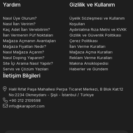
Yardım
Gizlilik ve Kullanım
Nasıl Üye Olurum?
Üyelik Sözleşmesi ve Kullanım
Nasıl İlan Veririm?
Koşulları
Kaç Adet İlan Verebilirim?
Aydınlatma Rıza Metni ve KVKK
İlan Vermenin Püf Noktaları
Gizlilik ve Güvenlik Politikası
Mağaza Açmanın Avantajları
Çerez Politikası
Mağaza Fiyatları Nedir?
İlan Verme Kuralları
Nasıl Mağaza Açarım?
Mağaza Açma Kuralları
Nasıl Doping Yaparım?
Reklam Verme Kuralları
Site İçi Arama Nasıl Yapılır?
Makina Ansiklopedisi
Servis ve Çözüm Yazıları
Haberler ve Gündem
İletişim Bilgileri
Halil Rıfat Paşa Mahallesi Perpa Ticaret Merkezi, B Blok Kat:12
No:2234 Okmeydanı - Şişli - İstanbul / Türkiye
+90 212 2109598
info@karaport.com