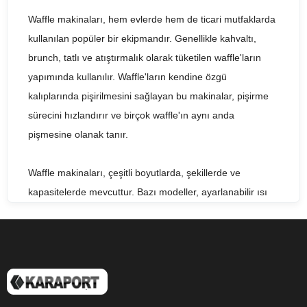
Waffle makinaları, hem evlerde hem de ticari mutfaklarda
kullanılan popüler bir ekipmandır. Genellikle kahvaltı,
brunch, tatlı ve atıştırmalık olarak tüketilen waffle'ların
yapımında kullanılır. Waffle'ların kendine özgü
kalıplarında pişirilmesini sağlayan bu makinalar, pişirme
sürecini hızlandırır ve birçok waffle'ın aynı anda
pişmesine olanak tanır.
Waffle makinaları, çeşitli boyutlarda, şekillerde ve
kapasitelerde mevcuttur. Bazı modeller, ayarlanabilir ısı
kontrolleri ve zamanlayıcılarla birlikte gelir, böylece farklı
pişirme süreleri ve sıcaklıkları için ayar yapılabilir. Bu
ayarlar, kullanıcının waffle'ları kendine özgü şekillerde,
lezzetlerde ve kıvamlarda pişirmesine olanak tanır.