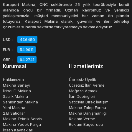
Waffle makinalarının birçok avantajı vardır. İlk olarak,
Karaport Makina, CNC sektöründe 25 yıllık tecrübesiyle kendi
kolay kullanımı ve temizliği sayesinde kullanıcı dostudur.
alanında öncü bir firmadır. Uzman kadromuz ve yenilikçi
yaklaşımımızla, müşteri memnuniyetini her zaman ön planda
İkinci olarak, hızlı pişirme süresi, ticari mutfaklarda büyük
tutuyoruz. Karaport Makina olarak, güvenilir ve ileri teknoloji
miktarlarda waffle üretmek için idealdir. Üçüncü olarak,
çözümler sunarak sektörde fark yaratmaya devam ediyoruz.
pişirme işleminin tamamen kapalı ve güvenli olması,
USD
:
47.6450
kullanıcıların yanık riski olmadan waffle'ları pişirmesine
EUR
:
54.9911
olanak tanır.
GBP
:
64.2741
Kurumsal
Hizmetlerimiz
İkinci el waffle makinaları
da piyasada bulunmaktadır.
Bu modeller, daha uygun fiyatlarla satın alınabilen bir
Hakkımızda
Ücretsiz Üyelik
seçenek olabilir. Ancak, kullanılmış bir waffle makinası
Makina Sanayi
Ücretsiz İlan Verme
İkinci El Makina
Mağaza Açmak
satın almadan önce, dikkatli bir inceleme yapılması ve
Satılık Makina
İlan Dopingleri
işlevselliklerinin kontrol edilmesi önerilir.
Sahibinden Makina
Satıcıyla Direk İletişim
Yeni Makina
Makina Talep Formu
2.El Satıcılar
Makina Danışmanlığı
Makina Teknik Servis
Reklam Verme
Makina Yedek Parça
Reklam Başvurusu
İnsan Kaynakları