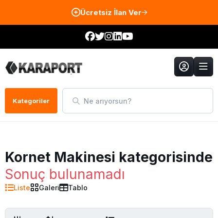
Ücretsiz İlan Ver
Ne arıyorsun?
Kategoriler
Kornet Makinesi kategorisinde
Sonuç bulunamadı
Liste
Galeri
Tablo