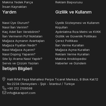
Makina Yedek Parça
Reklam Başvurusu
İnsan Kaynakları
Yardım
Gizlilik ve Kullanım
Nasıl Üye Olurum?
Üyelik Sözleşmesi ve Kullanım
Nasıl İlan Veririm?
Koşulları
Kaç Adet İlan Verebilirim?
Aydınlatma Rıza Metni ve KVKK
İlan Vermenin Püf Noktaları
Gizlilik ve Güvenlik Politikası
Mağaza Açmanın Avantajları
Çerez Politikası
Mağaza Fiyatları Nedir?
İlan Verme Kuralları
Nasıl Mağaza Açarım?
Mağaza Açma Kuralları
Nasıl Doping Yaparım?
Reklam Verme Kuralları
Site İçi Arama Nasıl Yapılır?
Makina Ansiklopedisi
Servis ve Çözüm Yazıları
Haberler ve Gündem
İletişim Bilgileri
Halil Rıfat Paşa Mahallesi Perpa Ticaret Merkezi, B Blok Kat:12
No:2234 Okmeydanı - Şişli - İstanbul / Türkiye
+90 212 2109598
info@karaport.com