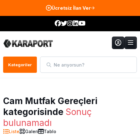
Ücretsiz İlan Ver
Ne arıyorsun?
Kategoriler
Cam Mutfak Gereçleri
kategorisinde
Sonuç
bulunamadı
Liste
Galeri
Tablo