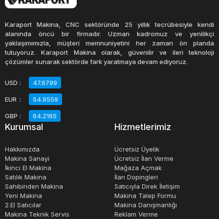
Cam mutfak gereçleri, temizlemesi de oldukça kolaydır.
Karaport Makina, CNC sektöründe 25 yıllık tecrübesiyle kendi
Çoğu cam mutfak gereci, bulaşık makinesinde yıkanabilir
alanında öncü bir firmadır. Uzman kadromuz ve yenilikçi
yaklaşımımızla, müşteri memnuniyetini her zaman ön planda
ve lekeleri kolayca çıkarılabilir. Ayrıca, cam mutfak
tutuyoruz. Karaport Makina olarak, güvenilir ve ileri teknoloji
gereçleri kolayca dezenfekte edilebilir, böylece hijyenik bir
çözümler sunarak sektörde fark yaratmaya devam ediyoruz.
mutfak sağlanabilir.
USD
:
47.6799
EUR
:
54.9559
Sonuç olarak, cam mutfak gereçleri, dayanıklı, şık ve
sağlıklı bir seçenektir. Mutfakta pişirme, servis yapma ve
GBP
:
64.2165
Kurumsal
Hizmetlerimiz
saklama için idealdirler. Ayrıca, temizlemeleri de kolay
olduğu için zaman kazandırırlar. Cam mutfak gereçlerinin
Hakkımızda
Ücretsiz Üyelik
çeşitli boyut ve şekillerde bulunması, her mutfak tarzına
Makina Sanayi
Ücretsiz İlan Verme
İkinci El Makina
Mağaza Açmak
uygun bir alternatif sunar.
Satılık Makina
İlan Dopingleri
Sahibinden Makina
Satıcıyla Direk İletişim
Yeni Makina
Makina Talep Formu
2.El Satıcılar
Makina Danışmanlığı
Makina Teknik Servis
Reklam Verme