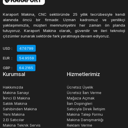
Cam mutfak gereçleri, temizlemesi de oldukça kolaydır.
Karaport Makina, CNC sektöründe 25 yıllık tecrübesiyle kendi
Çoğu cam mutfak gereci, bulaşık makinesinde yıkanabilir
alanında öncü bir firmadır. Uzman kadromuz ve yenilikçi
yaklaşımımızla, müşteri memnuniyetini her zaman ön planda
ve lekeleri kolayca çıkarılabilir. Ayrıca, cam mutfak
tutuyoruz. Karaport Makina olarak, güvenilir ve ileri teknoloji
gereçleri kolayca dezenfekte edilebilir, böylece hijyenik bir
çözümler sunarak sektörde fark yaratmaya devam ediyoruz.
mutfak sağlanabilir.
USD
:
47.6799
EUR
:
54.9559
Sonuç olarak, cam mutfak gereçleri, dayanıklı, şık ve
sağlıklı bir seçenektir. Mutfakta pişirme, servis yapma ve
GBP
:
64.2165
Kurumsal
Hizmetlerimiz
saklama için idealdirler. Ayrıca, temizlemeleri de kolay
olduğu için zaman kazandırırlar. Cam mutfak gereçlerinin
Hakkımızda
Ücretsiz Üyelik
çeşitli boyut ve şekillerde bulunması, her mutfak tarzına
Makina Sanayi
Ücretsiz İlan Verme
İkinci El Makina
Mağaza Açmak
uygun bir alternatif sunar.
Satılık Makina
İlan Dopingleri
Sahibinden Makina
Satıcıyla Direk İletişim
Yeni Makina
Makina Talep Formu
2.El Satıcılar
Makina Danışmanlığı
Makina Teknik Servis
Reklam Verme