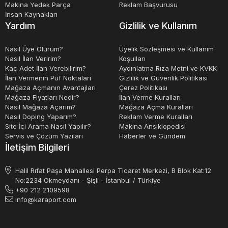
Makina Yedek Parça
Reklam Başvurusu
İnsan Kaynakları
Yardım
Gizlilik ve Kullanım
Nasıl Üye Olurum?
Üyelik Sözleşmesi ve Kullanım
Nasıl İlan Veririm?
Koşulları
Kaç Adet İlan Verebilirim?
Aydınlatma Rıza Metni ve KVKK
İlan Vermenin Püf Noktaları
Gizlilik ve Güvenlik Politikası
Mağaza Açmanın Avantajları
Çerez Politikası
Mağaza Fiyatları Nedir?
İlan Verme Kuralları
Nasıl Mağaza Açarım?
Mağaza Açma Kuralları
Nasıl Doping Yaparım?
Reklam Verme Kuralları
Site İçi Arama Nasıl Yapılır?
Makina Ansiklopedisi
Servis ve Çözüm Yazıları
Haberler ve Gündem
İletişim Bilgileri
Halil Rıfat Paşa Mahallesi Perpa Ticaret Merkezi, B Blok Kat:12
No:2234 Okmeydanı - Şişli - İstanbul / Türkiye
+90 212 2109598
info@karaport.com