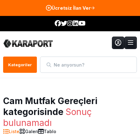
Ücretsiz İlan Ver
Ne arıyorsun?
Kategoriler
Cam Mutfak Gereçleri
kategorisinde
Sonuç
bulunamadı
Liste
Galeri
Tablo