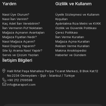
Yardım
Gizlilik ve Kullanım
Nasıl Üye Olurum?
Üyelik Sözleşmesi ve Kullanım
Nasıl İlan Veririm?
Koşulları
Kaç Adet İlan Verebilirim?
Aydınlatma Rıza Metni ve KVKK
İlan Vermenin Püf Noktaları
Gizlilik ve Güvenlik Politikası
Mağaza Açmanın Avantajları
Çerez Politikası
Mağaza Fiyatları Nedir?
İlan Verme Kuralları
Nasıl Mağaza Açarım?
Mağaza Açma Kuralları
Nasıl Doping Yaparım?
Reklam Verme Kuralları
Site İçi Arama Nasıl Yapılır?
Makina Ansiklopedisi
Servis ve Çözüm Yazıları
Haberler ve Gündem
İletişim Bilgileri
Halil Rıfat Paşa Mahallesi Perpa Ticaret Merkezi, B Blok Kat:12
No:2234 Okmeydanı - Şişli - İstanbul / Türkiye
+90 212 2109598
info@karaport.com