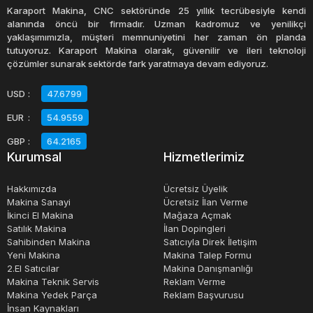
adlandırılan ikinci el çay kazanı, işletmenize uygun bir
Karaport Makina, CNC sektöründe 25 yıllık tecrübesiyle kendi
maliyetle kaliteli bir ekipman sağlayabilir. Kullanılmış
alanında öncü bir firmadır. Uzman kadromuz ve yenilikçi
yaklaşımımızla, müşteri memnuniyetini her zaman ön planda
ekipmanlar için dikkat edilmesi gereken nokta, ürünün
tutuyoruz. Karaport Makina olarak, güvenilir ve ileri teknoloji
durumunun iyi olması ve işletmenizin ihtiyacına uygun
çözümler sunarak sektörde fark yaratmaya devam ediyoruz.
boyutta ve kapasitede olmasıdır.
USD
:
47.6799
EUR
:
54.9559
Sonuç olarak, çay hazırlama işi için uygun bir çay kazanı
seçmek, işletmenizin başarısı için önemlidir. Sahibinden
GBP
:
64.2165
Kurumsal
Hizmetlerimiz
ikinci el çay kazanı veya diğer satılık çay kazanı
seçenekleri arasından kalite ve uygun fiyatı bir arada
Hakkımızda
Ücretsiz Üyelik
sunan ürünleri tercih etmek işletmeniz için en doğru
Makina Sanayi
Ücretsiz İlan Verme
İkinci El Makina
Mağaza Açmak
seçim olabilir.
Satılık Makina
İlan Dopingleri
Sahibinden Makina
Satıcıyla Direk İletişim
Yeni Makina
Makina Talep Formu
2.El Satıcılar
Makina Danışmanlığı
Makina Teknik Servis
Reklam Verme
Makina Yedek Parça
Reklam Başvurusu
İnsan Kaynakları