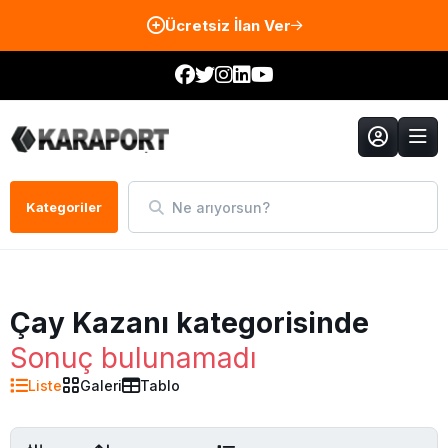
Ücretsiz İlan Ver
Ne arıyorsun?
Kategoriler
Çay Kazanı kategorisinde
Sonuç bulunamadı
Liste
Galeri
Tablo