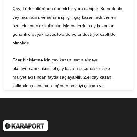
Çay, Türk kültüründe önemli bir yere sahiptir. Bu nedenle,
çay hazırlama ve sunma işi için çay kazanı adı verilen
özel ekipmanlar kullanılır. İşletmelerde, çay kazanları
genellikle büyük kapasitelerde ve endüstriyel özellikte
olmalıdır.
Eğer bir işletme için çay kazanı satın almayı
planlıyorsanız, ikinci el çay kazanı seçenekleri size
maliyet açısından fayda sağlayabilir. 2.el çay kazanı,
kullanılmış olmasına rağmen hala iyi çalışan ve
işletmenizin çay hazırlama ihtiyacını karşılayabilecek
kalitede olabilir. Satılık çay kazanı ararken, fiyat ve kalite
arasında dengeyi bulmanız önemlidir.
2nd hand tea boiler veya used tea boiler olarak