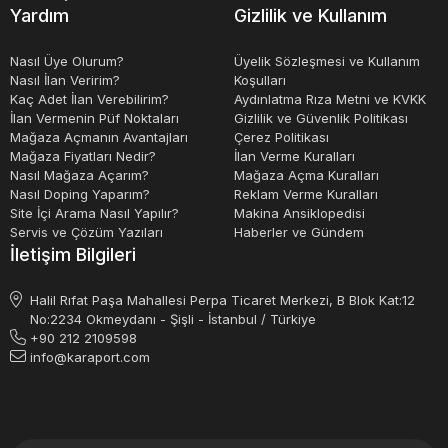
Yardım
Gizlilik ve Kullanım
Nasıl Üye Olurum?
Üyelik Sözleşmesi ve Kullanım
Nasıl İlan Veririm?
Koşulları
Kaç Adet İlan Verebilirim?
Aydınlatma Rıza Metni ve KVKK
İlan Vermenin Püf Noktaları
Gizlilik ve Güvenlik Politikası
Mağaza Açmanın Avantajları
Çerez Politikası
Mağaza Fiyatları Nedir?
İlan Verme Kuralları
Nasıl Mağaza Açarım?
Mağaza Açma Kuralları
Nasıl Doping Yaparım?
Reklam Verme Kuralları
Site İçi Arama Nasıl Yapılır?
Makina Ansiklopedisi
Servis ve Çözüm Yazıları
Haberler ve Gündem
İletişim Bilgileri
Halil Rıfat Paşa Mahallesi Perpa Ticaret Merkezi, B Blok Kat:12
No:2234 Okmeydanı - Şişli - İstanbul / Türkiye
+90 212 2109598
info@karaport.com