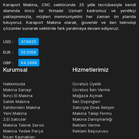
adlandırılan ikinci el çay kazanı, işletmenize uygun bir
Karaport Makina, CNC sektöründe 25 yıllık tecrübesiyle kendi
maliyetle kaliteli bir ekipman sağlayabilir. Kullanılmış
alanında öncü bir firmadır. Uzman kadromuz ve yenilikçi
yaklaşımımızla, müşteri memnuniyetini her zaman ön planda
ekipmanlar için dikkat edilmesi gereken nokta, ürünün
tutuyoruz. Karaport Makina olarak, güvenilir ve ileri teknoloji
durumunun iyi olması ve işletmenizin ihtiyacına uygun
çözümler sunarak sektörde fark yaratmaya devam ediyoruz.
boyutta ve kapasitede olmasıdır.
USD
:
47.6625
EUR
:
55.0168
Sonuç olarak, çay hazırlama işi için uygun bir çay kazanı
seçmek, işletmenizin başarısı için önemlidir. Sahibinden
GBP
:
64.2698
Kurumsal
Hizmetlerimiz
ikinci el çay kazanı veya diğer satılık çay kazanı
seçenekleri arasından kalite ve uygun fiyatı bir arada
Hakkımızda
Ücretsiz Üyelik
sunan ürünleri tercih etmek işletmeniz için en doğru
Makina Sanayi
Ücretsiz İlan Verme
İkinci El Makina
Mağaza Açmak
seçim olabilir.
Satılık Makina
İlan Dopingleri
Sahibinden Makina
Satıcıyla Direk İletişim
Yeni Makina
Makina Talep Formu
2.El Satıcılar
Makina Danışmanlığı
Makina Teknik Servis
Reklam Verme
Makina Yedek Parça
Reklam Başvurusu
İnsan Kaynakları