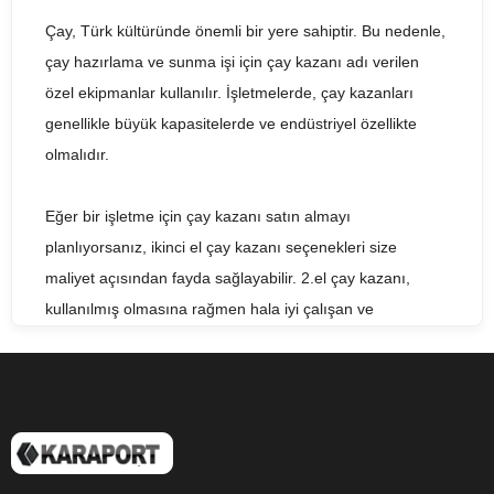
Çay, Türk kültüründe önemli bir yere sahiptir. Bu nedenle,
çay hazırlama ve sunma işi için çay kazanı adı verilen
özel ekipmanlar kullanılır. İşletmelerde, çay kazanları
genellikle büyük kapasitelerde ve endüstriyel özellikte
olmalıdır.
Eğer bir işletme için çay kazanı satın almayı
planlıyorsanız, ikinci el çay kazanı seçenekleri size
maliyet açısından fayda sağlayabilir. 2.el çay kazanı,
kullanılmış olmasına rağmen hala iyi çalışan ve
işletmenizin çay hazırlama ihtiyacını karşılayabilecek
kalitede olabilir. Satılık çay kazanı ararken, fiyat ve kalite
arasında dengeyi bulmanız önemlidir.
2nd hand tea boiler veya used tea boiler olarak