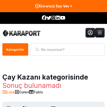
Ücretsiz İlan Ver
Ne arıyorsun?
Kategoriler
Çay Kazanı kategorisinde
Sonuç bulunamadı
Liste
Galeri
Tablo