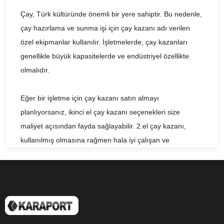
Çay, Türk kültüründe önemli bir yere sahiptir. Bu nedenle,
çay hazırlama ve sunma işi için çay kazanı adı verilen
özel ekipmanlar kullanılır. İşletmelerde, çay kazanları
genellikle büyük kapasitelerde ve endüstriyel özellikte
olmalıdır.
Eğer bir işletme için çay kazanı satın almayı
planlıyorsanız, ikinci el çay kazanı seçenekleri size
maliyet açısından fayda sağlayabilir. 2.el çay kazanı,
kullanılmış olmasına rağmen hala iyi çalışan ve
işletmenizin çay hazırlama ihtiyacını karşılayabilecek
kalitede olabilir. Satılık çay kazanı ararken, fiyat ve kalite
arasında dengeyi bulmanız önemlidir.
2nd hand tea boiler veya used tea boiler olarak