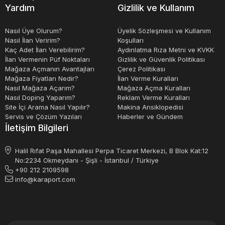
Yardım
Gizlilik ve Kullanım
Nasıl Üye Olurum?
Üyelik Sözleşmesi ve Kullanım
Nasıl İlan Veririm?
Koşulları
Kaç Adet İlan Verebilirim?
Aydınlatma Rıza Metni ve KVKK
İlan Vermenin Püf Noktaları
Gizlilik ve Güvenlik Politikası
Mağaza Açmanın Avantajları
Çerez Politikası
Mağaza Fiyatları Nedir?
İlan Verme Kuralları
Nasıl Mağaza Açarım?
Mağaza Açma Kuralları
Nasıl Doping Yaparım?
Reklam Verme Kuralları
Site İçi Arama Nasıl Yapılır?
Makina Ansiklopedisi
Servis ve Çözüm Yazıları
Haberler ve Gündem
İletişim Bilgileri
Halil Rıfat Paşa Mahallesi Perpa Ticaret Merkezi, B Blok Kat:12
No:2234 Okmeydanı - Şişli - İstanbul / Türkiye
+90 212 2109598
info@karaport.com