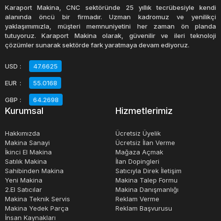
adlandırılan ikinci el çay kazanı, işletmenize uygun bir
Karaport Makina, CNC sektöründe 25 yıllık tecrübesiyle kendi
maliyetle kaliteli bir ekipman sağlayabilir. Kullanılmış
alanında öncü bir firmadır. Uzman kadromuz ve yenilikçi
yaklaşımımızla, müşteri memnuniyetini her zaman ön planda
ekipmanlar için dikkat edilmesi gereken nokta, ürünün
tutuyoruz. Karaport Makina olarak, güvenilir ve ileri teknoloji
durumunun iyi olması ve işletmenizin ihtiyacına uygun
çözümler sunarak sektörde fark yaratmaya devam ediyoruz.
boyutta ve kapasitede olmasıdır.
USD
:
47.6625
EUR
:
55.0168
Sonuç olarak, çay hazırlama işi için uygun bir çay kazanı
seçmek, işletmenizin başarısı için önemlidir. Sahibinden
GBP
:
64.2698
Kurumsal
Hizmetlerimiz
ikinci el çay kazanı veya diğer satılık çay kazanı
seçenekleri arasından kalite ve uygun fiyatı bir arada
Hakkımızda
Ücretsiz Üyelik
sunan ürünleri tercih etmek işletmeniz için en doğru
Makina Sanayi
Ücretsiz İlan Verme
İkinci El Makina
Mağaza Açmak
seçim olabilir.
Satılık Makina
İlan Dopingleri
Sahibinden Makina
Satıcıyla Direk İletişim
Yeni Makina
Makina Talep Formu
2.El Satıcılar
Makina Danışmanlığı
Makina Teknik Servis
Reklam Verme
Makina Yedek Parça
Reklam Başvurusu
İnsan Kaynakları