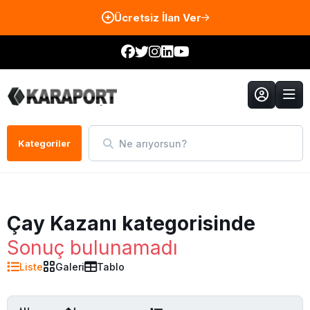
Ücretsiz İlan Ver
Ne arıyorsun?
Kategoriler
Çay Kazanı kategorisinde
Sonuç bulunamadı
Liste
Galeri
Tablo