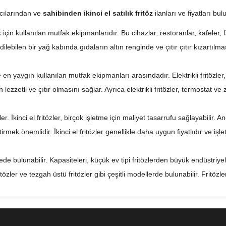
ıcılarından ve
sahibinden ikinci el satılık fritöz
ilanları ve fiyatları bu
için kullanılan mutfak ekipmanlarıdır. Bu cihazlar, restoranlar, kafeler, f
 edilebilen bir yağ kabında gıdaların altın renginde ve çıtır çıtır kızartılma
ile en yaygın kullanılan mutfak ekipmanları arasındadır. Elektrikli fritözle
 lezzetli ve çıtır olmasını sağlar. Ayrıca elektrikli fritözler, termostat ve 
irler. İkinci el fritözler, birçok işletme için maliyet tasarrufu sağlayabili
mek önemlidir. İkinci el fritözler genellikle daha uygun fiyatlıdır ve iş
tede bulunabilir. Kapasiteleri, küçük ev tipi fritözlerden büyük endüstriyel 
r fritözler ve tezgah üstü fritözler gibi çeşitli modellerde bulunabilir. Fritöz
çilmez mutfak ekipmanları arasındadır. İyi bir fritöz, gıdaların kusursuz b