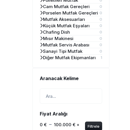
Polietilen Mutfak
0
Cam Mutfak Gereçleri
0
Porselen Mutfak Gereçleri
0
Mutfak Aksesuarları
0
Küçük Mutfak Eşyaları
0
Chafing Dish
0
Mısır Makinesi
0
Mutfak Servis Arabası
0
Sanayi Tipi Mutfak
0
Diğer Mutfak Ekipmanları
1
Aranacak Kelime
Fiyat Aralığı
0 €
100.000 € +
Filtrele