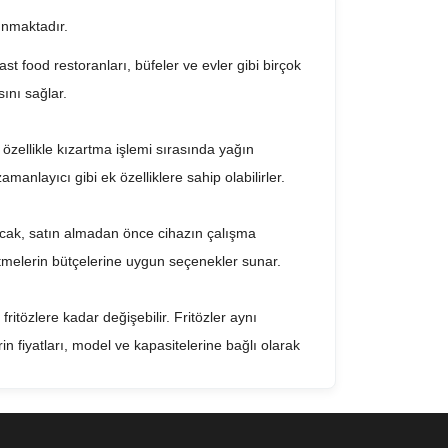
lunmaktadır.
ast food restoranları, büfeler ve evler gibi birçok
sını sağlar.
r, özellikle kızartma işlemi sırasında yağın
zamanlayıcı gibi ek özelliklere sahip olabilirler.
r. Ancak, satın almadan önce cihazın çalışma
letmelerin bütçelerine uygun seçenekler sunar.
fritözlere kadar değişebilir. Fritözler aynı
lerin fiyatları, model ve kapasitelerine bağlı olarak
ir şekilde kızartılmasını sağlar ve müşterilerin