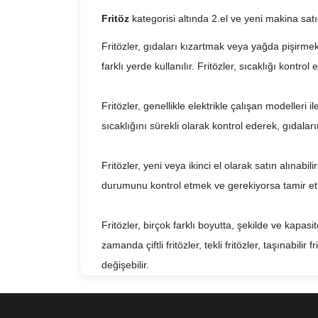
Fritöz
kategorisi altında 2.el ve yeni makina sat
Fritözler, gıdaları kızartmak veya yağda pişirmek 
farklı yerde kullanılır. Fritözler, sıcaklığı kontrol
Fritözler, genellikle elektrikle çalışan modelleri 
sıcaklığını sürekli olarak kontrol ederek, gıdaların
Fritözler, yeni veya ikinci el olarak satın alınabil
durumunu kontrol etmek ve gerekiyorsa tamir ettir
Fritözler, birçok farklı boyutta, şekilde ve kapasi
zamanda çiftli fritözler, tekli fritözler, taşınabili
değişebilir.
Sonuç olarak, fritözler, birçok işletme için vazge