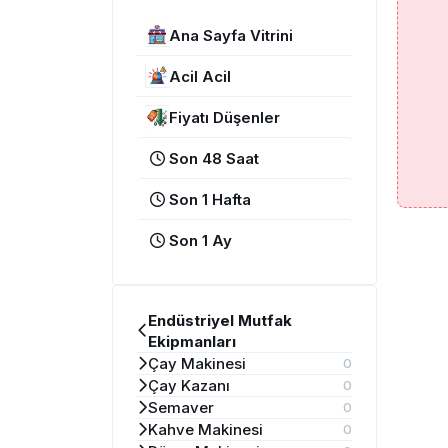
Ana Sayfa Vitrini
Acil Acil
Fiyatı Düşenler
Son 48 Saat
Son 1 Hafta
Son 1 Ay
Endüstriyel Mutfak
Ekipmanları
Çay Makinesi
0
Çay Kazanı
0
Semaver
0
Kahve Makinesi
0