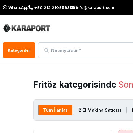
WhatsApp
+90 212 2109598
info@karaport.com
Ne arıyorsun?
Kategoriler
Fritöz kategorisinde
Son
Tüm İlanlar
|
2.El Makina Satıcısı
|