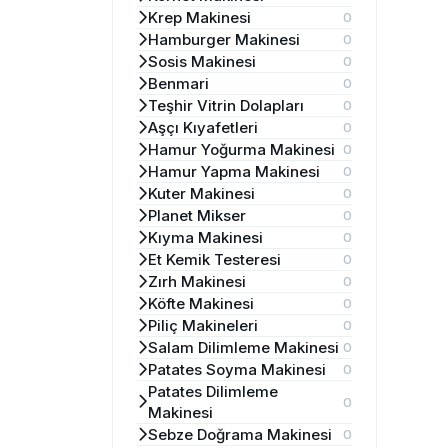
Krep Makinesi
0
Hamburger Makinesi
0
Sosis Makinesi
0
Benmari
0
Teşhir Vitrin Dolapları
0
Aşçı Kıyafetleri
0
Hamur Yoğurma Makinesi
0
Hamur Yapma Makinesi
0
Kuter Makinesi
0
Planet Mikser
0
Kıyma Makinesi
0
Et Kemik Testeresi
0
Zırh Makinesi
0
Köfte Makinesi
0
Piliç Makineleri
0
Salam Dilimleme Makinesi
0
Patates Soyma Makinesi
0
Patates Dilimleme
0
Makinesi
Sebze Doğrama Makinesi
0