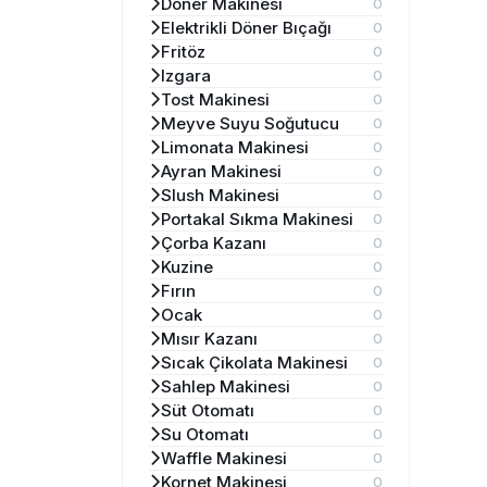
Döner Makinesi
0
Elektrikli Döner Bıçağı
0
Fritöz
0
Izgara
0
Tost Makinesi
0
Meyve Suyu Soğutucu
0
Limonata Makinesi
0
Ayran Makinesi
0
Slush Makinesi
0
Portakal Sıkma Makinesi
0
Çorba Kazanı
0
Kuzine
0
Fırın
0
Ocak
0
Mısır Kazanı
0
Sıcak Çikolata Makinesi
0
Sahlep Makinesi
0
Süt Otomatı
0
Su Otomatı
0
Waffle Makinesi
0
Kornet Makinesi
0