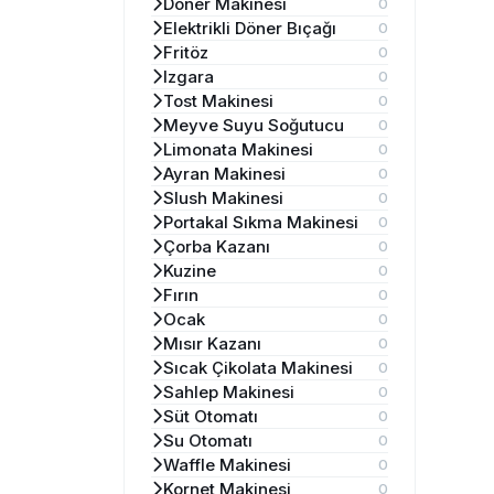
Döner Makinesi
0
Elektrikli Döner Bıçağı
0
Fritöz
0
Izgara
0
Tost Makinesi
0
Meyve Suyu Soğutucu
0
Limonata Makinesi
0
Ayran Makinesi
0
Slush Makinesi
0
Portakal Sıkma Makinesi
0
Çorba Kazanı
0
Kuzine
0
Fırın
0
Ocak
0
Mısır Kazanı
0
Sıcak Çikolata Makinesi
0
Sahlep Makinesi
0
Süt Otomatı
0
Su Otomatı
0
Waffle Makinesi
0
Kornet Makinesi
0