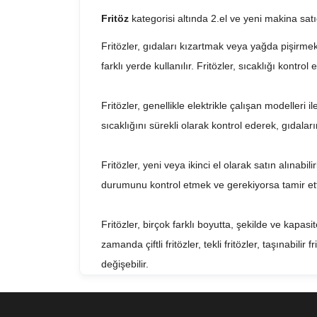
Fritöz
kategorisi altında 2.el ve yeni makina sat
Fritözler, gıdaları kızartmak veya yağda pişirmek 
farklı yerde kullanılır. Fritözler, sıcaklığı kontrol
Fritözler, genellikle elektrikle çalışan modelleri 
sıcaklığını sürekli olarak kontrol ederek, gıdaların
Fritözler, yeni veya ikinci el olarak satın alınabil
durumunu kontrol etmek ve gerekiyorsa tamir ettir
Fritözler, birçok farklı boyutta, şekilde ve kapasi
zamanda çiftli fritözler, tekli fritözler, taşınabili
değişebilir.
Sonuç olarak, fritözler, birçok işletme için vazge