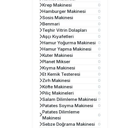
Krep Makinesi
0
Hamburger Makinesi
0
Sosis Makinesi
0
Benmari
0
Teşhir Vitrin Dolapları
0
Aşçı Kıyafetleri
0
Hamur Yoğurma Makinesi
0
Hamur Yapma Makinesi
0
Kuter Makinesi
0
Planet Mikser
0
Kıyma Makinesi
0
Et Kemik Testeresi
0
Zırh Makinesi
0
Köfte Makinesi
0
Piliç Makineleri
0
Salam Dilimleme Makinesi
0
Patates Soyma Makinesi
0
Patates Dilimleme
0
Makinesi
Sebze Doğrama Makinesi
0