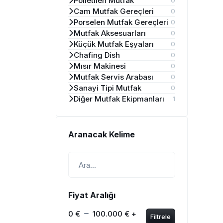
Polietilen Mutfak
0
Cam Mutfak Gereçleri
0
Porselen Mutfak Gereçleri
0
Mutfak Aksesuarları
0
Küçük Mutfak Eşyaları
0
Chafing Dish
0
Mısır Makinesi
0
Mutfak Servis Arabası
0
Sanayi Tipi Mutfak
0
Diğer Mutfak Ekipmanları
1
Aranacak Kelime
Fiyat Aralığı
0 €
100.000 € +
Filtrele