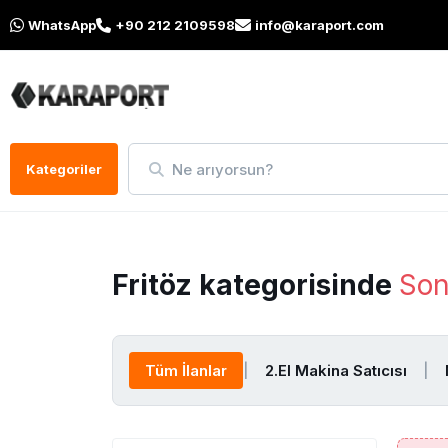
WhatsApp
+90 212 2109598
info@karaport.com
Ne arıyorsun?
Kategoriler
Fritöz kategorisinde
Son
Tüm İlanlar
|
2.El Makina Satıcısı
|