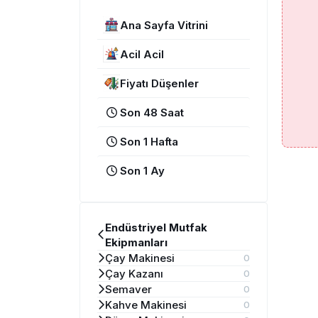
Ana Sayfa Vitrini
Acil Acil
Fiyatı Düşenler
Son 48 Saat
Son 1 Hafta
Son 1 Ay
Endüstriyel Mutfak
Ekipmanları
Çay Makinesi
0
Çay Kazanı
0
Semaver
0
Kahve Makinesi
0