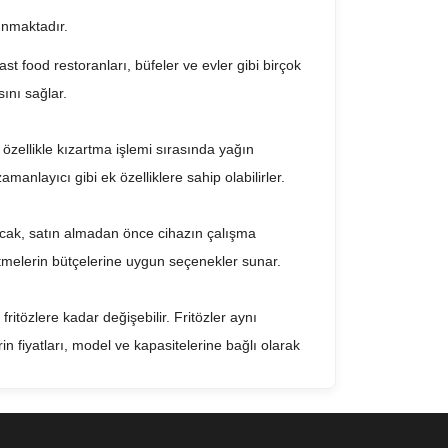
lunmaktadır.
ast food restoranları, büfeler ve evler gibi birçok
sını sağlar.
r, özellikle kızartma işlemi sırasında yağın
zamanlayıcı gibi ek özelliklere sahip olabilirler.
r. Ancak, satın almadan önce cihazın çalışma
letmelerin bütçelerine uygun seçenekler sunar.
fritözlere kadar değişebilir. Fritözler aynı
lerin fiyatları, model ve kapasitelerine bağlı olarak
ir şekilde kızartılmasını sağlar ve müşterilerin