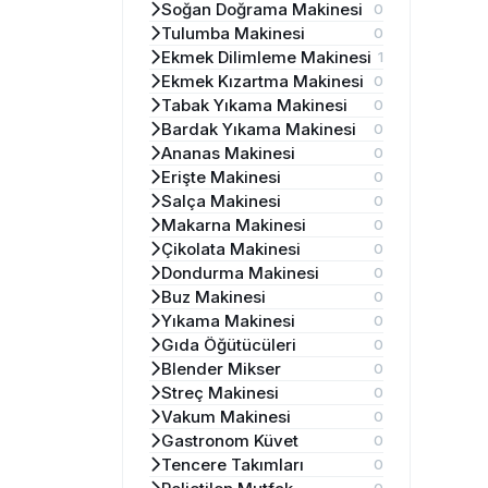
Soğan Doğrama Makinesi
0
Tulumba Makinesi
0
Ekmek Dilimleme Makinesi
1
Ekmek Kızartma Makinesi
0
Tabak Yıkama Makinesi
0
Bardak Yıkama Makinesi
0
Ananas Makinesi
0
Erişte Makinesi
0
Salça Makinesi
0
Makarna Makinesi
0
Çikolata Makinesi
0
Dondurma Makinesi
0
Buz Makinesi
0
Yıkama Makinesi
0
Gıda Öğütücüleri
0
Blender Mikser
0
Streç Makinesi
0
Vakum Makinesi
0
Gastronom Küvet
0
Tencere Takımları
0