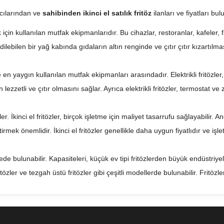
ıcılarından ve
sahibinden ikinci el satılık fritöz
ilanları ve fiyatları bu
için kullanılan mutfak ekipmanlarıdır. Bu cihazlar, restoranlar, kafeler, f
 edilebilen bir yağ kabında gıdaların altın renginde ve çıtır çıtır kızartılma
ile en yaygın kullanılan mutfak ekipmanları arasındadır. Elektrikli fritözle
 lezzetli ve çıtır olmasını sağlar. Ayrıca elektrikli fritözler, termostat ve 
irler. İkinci el fritözler, birçok işletme için maliyet tasarrufu sağlayabili
mek önemlidir. İkinci el fritözler genellikle daha uygun fiyatlıdır ve iş
tede bulunabilir. Kapasiteleri, küçük ev tipi fritözlerden büyük endüstriyel 
r fritözler ve tezgah üstü fritözler gibi çeşitli modellerde bulunabilir. Fritöz
çilmez mutfak ekipmanları arasındadır. İyi bir fritöz, gıdaların kusursuz b