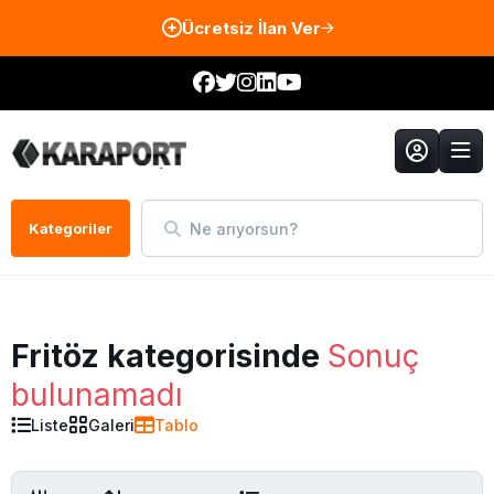
Ücretsiz İlan Ver
Ne arıyorsun?
Kategoriler
Fritöz kategorisinde
Sonuç
bulunamadı
Liste
Galeri
Tablo