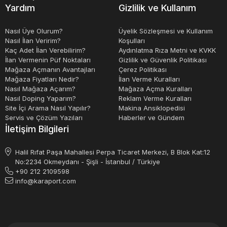
kusursuz bir şekilde kızartılmasını sağlar ve müşterilerin
Yardım
Gizlilik ve Kullanım
beklentilerini karşılar. Yeni veya ikinci el fritözler,
işletmelerin bütçelerine uygun seçenekler sunar.
Nasıl Üye Olurum?
Üyelik Sözleşmesi ve Kullanım
Nasıl İlan Veririm?
Koşulları
Kaç Adet İlan Verebilirim?
Aydınlatma Rıza Metni ve KVKK
İlan Vermenin Püf Noktaları
Gizlilik ve Güvenlik Politikası
Mağaza Açmanın Avantajları
Çerez Politikası
Mağaza Fiyatları Nedir?
İlan Verme Kuralları
Nasıl Mağaza Açarım?
Mağaza Açma Kuralları
Nasıl Doping Yaparım?
Reklam Verme Kuralları
Site İçi Arama Nasıl Yapılır?
Makina Ansiklopedisi
Servis ve Çözüm Yazıları
Haberler ve Gündem
İletişim Bilgileri
Halil Rıfat Paşa Mahallesi Perpa Ticaret Merkezi, B Blok Kat:12
No:2234 Okmeydanı - Şişli - İstanbul / Türkiye
+90 212 2109598
info@karaport.com