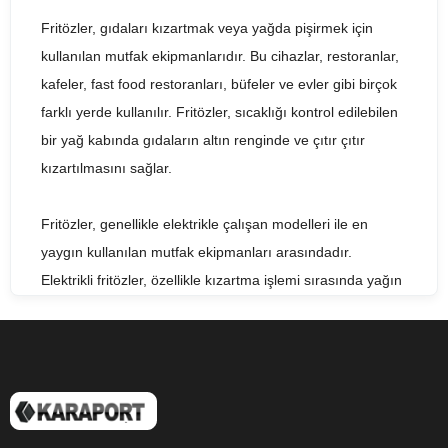
Fritözler, gıdaları kızartmak veya yağda pişirmek için
kullanılan mutfak ekipmanlarıdır. Bu cihazlar, restoranlar,
kafeler, fast food restoranları, büfeler ve evler gibi birçok
farklı yerde kullanılır. Fritözler, sıcaklığı kontrol edilebilen
bir yağ kabında gıdaların altın renginde ve çıtır çıtır
kızartılmasını sağlar.
Fritözler, genellikle elektrikle çalışan modelleri ile en
yaygın kullanılan mutfak ekipmanları arasındadır.
Elektrikli fritözler, özellikle kızartma işlemi sırasında yağın
sıcaklığını sürekli olarak kontrol ederek, gıdaların lezzetli
ve çıtır olmasını sağlar. Ayrıca elektrikli fritözler, termostat
ve zamanlayıcı gibi ek özelliklere sahip olabilirler.
Fritözler, yeni veya ikinci el olarak satın alınabilirler. İkinci