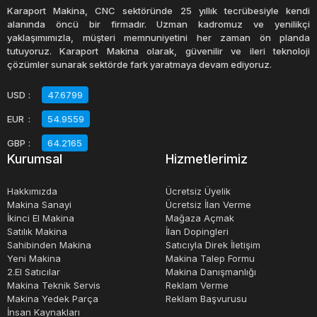
el fritözler, birçok işletme için maliyet tasarrufu
Karaport Makina, CNC sektöründe 25 yıllık tecrübesiyle kendi
sağlayabilir. Ancak, satın almadan önce cihazın çalışma
alanında öncü bir firmadır. Uzman kadromuz ve yenilikçi
yaklaşımımızla, müşteri memnuniyetini her zaman ön planda
durumunu kontrol etmek ve gerekiyorsa tamir ettirmek
tutuyoruz. Karaport Makina olarak, güvenilir ve ileri teknoloji
önemlidir. İkinci el fritözler genellikle daha uygun fiyatlıdır
çözümler sunarak sektörde fark yaratmaya devam ediyoruz.
ve işletmelerin bütçelerine uygun seçenekler sunar.
USD
:
47.6799
EUR
:
54.9559
Fritözler, birçok farklı boyutta, şekilde ve kapasitede
bulunabilir. Kapasiteleri, küçük ev tipi fritözlerden büyük
GBP
:
64.2165
Kurumsal
Hizmetlerimiz
endüstriyel fritözlere kadar değişebilir. Fritözler aynı
zamanda çiftli fritözler, tekli fritözler, taşınabilir fritözler ve
Hakkımızda
Ücretsiz Üyelik
tezgah üstü fritözler gibi çeşitli modellerde bulunabilir.
Makina Sanayi
Ücretsiz İlan Verme
İkinci El Makina
Mağaza Açmak
Fritözlerin fiyatları, model ve kapasitelerine bağlı olarak
Satılık Makina
İlan Dopingleri
değişebilir.
Sahibinden Makina
Satıcıyla Direk İletişim
Yeni Makina
Makina Talep Formu
2.El Satıcılar
Makina Danışmanlığı
Sonuç olarak, fritözler, birçok işletme için vazgeçilmez
Makina Teknik Servis
Reklam Verme
mutfak ekipmanları arasındadır. İyi bir fritöz, gıdaların
Makina Yedek Parça
Reklam Başvurusu
İnsan Kaynakları