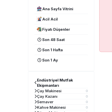
Ana Sayfa Vitrini
Acil Acil
Fiyatı Düşenler
Son 48 Saat
Son 1 Hafta
Son 1 Ay
Endüstriyel Mutfak
Ekipmanları
Çay Makinesi
0
Çay Kazanı
0
Semaver
0
Kahve Makinesi
0