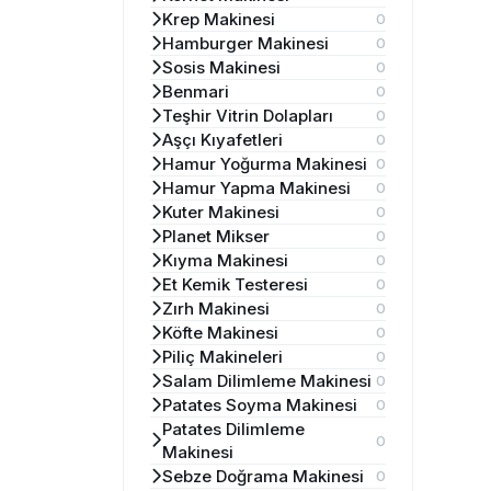
Krep Makinesi
0
Hamburger Makinesi
0
Sosis Makinesi
0
Benmari
0
Teşhir Vitrin Dolapları
0
Aşçı Kıyafetleri
0
Hamur Yoğurma Makinesi
0
Hamur Yapma Makinesi
0
Kuter Makinesi
0
Planet Mikser
0
Kıyma Makinesi
0
Et Kemik Testeresi
0
Zırh Makinesi
0
Köfte Makinesi
0
Piliç Makineleri
0
Salam Dilimleme Makinesi
0
Patates Soyma Makinesi
0
Patates Dilimleme
0
Makinesi
Sebze Doğrama Makinesi
0