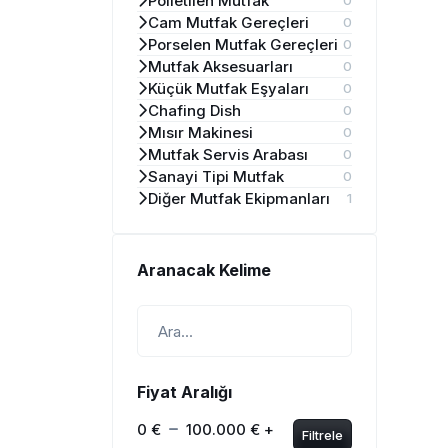
Polietilen Mutfak
0
Cam Mutfak Gereçleri
0
Porselen Mutfak Gereçleri
0
Mutfak Aksesuarları
0
Küçük Mutfak Eşyaları
0
Chafing Dish
0
Mısır Makinesi
0
Mutfak Servis Arabası
0
Sanayi Tipi Mutfak
0
Diğer Mutfak Ekipmanları
1
Aranacak Kelime
Fiyat Aralığı
0 €
100.000 € +
Filtrele