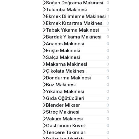
Soğan Doğrama Makinesi
0
Tulumba Makinesi
0
Ekmek Dilimleme Makinesi
1
Ekmek Kızartma Makinesi
0
Tabak Yıkama Makinesi
0
Bardak Yıkama Makinesi
0
Ananas Makinesi
0
Erişte Makinesi
0
Salça Makinesi
0
Makarna Makinesi
0
Çikolata Makinesi
0
Dondurma Makinesi
0
Buz Makinesi
0
Yıkama Makinesi
0
Gıda Öğütücüleri
0
Blender Mikser
0
Streç Makinesi
0
Vakum Makinesi
0
Gastronom Küvet
0
Tencere Takımları
0