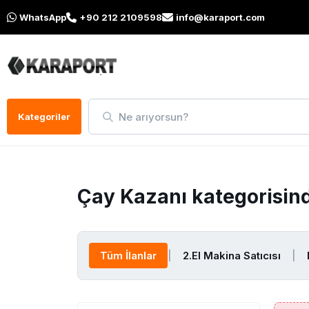
WhatsApp
+90 212 2109598
info@karaport.com
Ne arıyorsun?
Kategoriler
Çay Kazanı kategorisin
Tüm İlanlar
|
2.El Makina Satıcısı
|