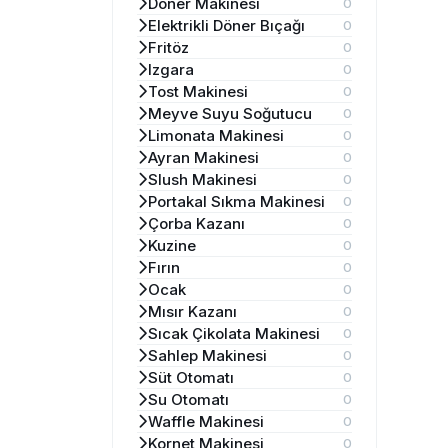
Döner Makinesi
0
Elektrikli Döner Bıçağı
0
Fritöz
0
Izgara
0
Tost Makinesi
0
Meyve Suyu Soğutucu
0
Limonata Makinesi
0
Ayran Makinesi
0
Slush Makinesi
0
Portakal Sıkma Makinesi
0
Çorba Kazanı
0
Kuzine
0
Fırın
0
Ocak
0
Mısır Kazanı
0
Sıcak Çikolata Makinesi
0
Sahlep Makinesi
0
Süt Otomatı
0
Su Otomatı
0
Waffle Makinesi
0
Kornet Makinesi
0